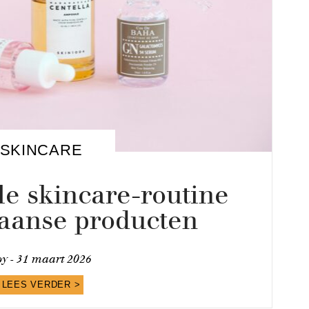
SKINCARE
e skincare-routine
aanse producten
oy -
31 maart 2026
LEES VERDER >