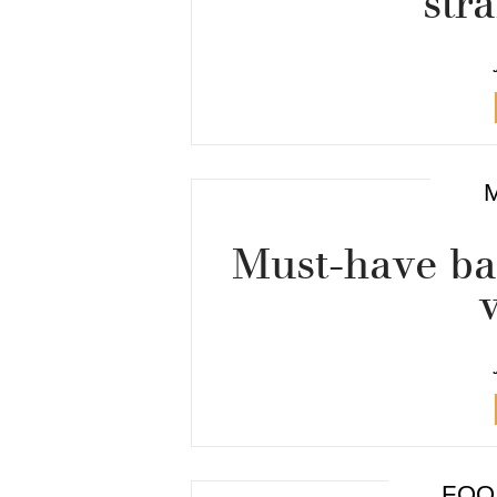
str
Must-have ba
FOO