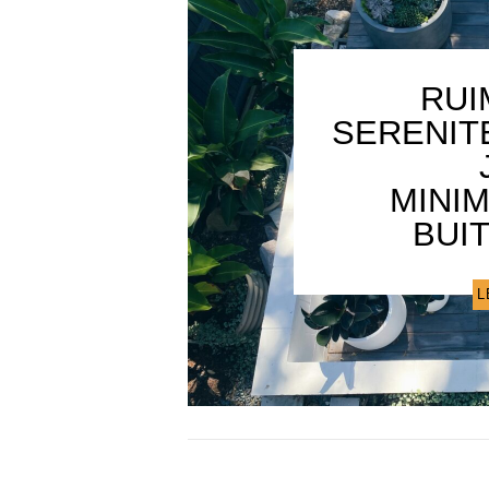
RUI
SERENIT
MINI
BUI
L