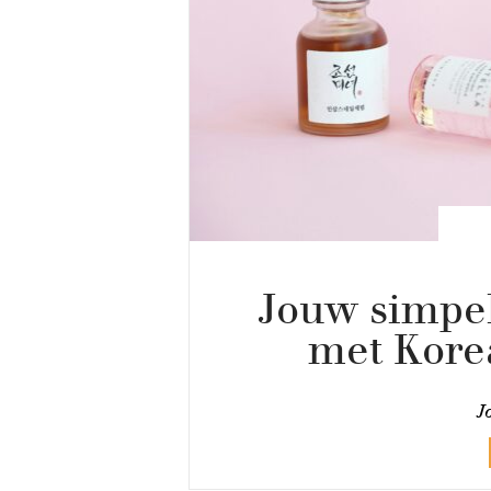
Jouw simpel
met Kore
J