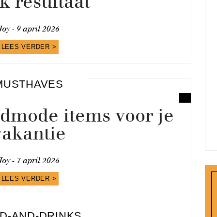
ak resultaat
Joy -
9 april 2026
LEES VERDER >
MUSTHAVES
dmode items voor je
vakantie
Joy -
7 april 2026
LEES VERDER >
D-AND-DRINKS