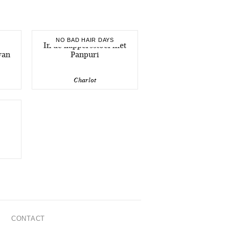
NO BAD HAIR DAYS
In de kappersstoel met
van
Panpuri
Charlot
CONTACT