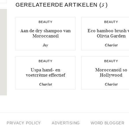
GERELATEERDE ARTIKELEN (
5
)
BEAUTY
BEAUTY
Aan de dry shampoo van
Eco bamboo brush 
Moroccanoil
Olivia Garden
Joy
Charlot
BEAUTY
BEAUTY
Uspa hand- en
Moroccanoil so
voetcrème effectief
Hollywood
Charlot
Charlot
PRIVACY POLICY
ADVERTISING
WORD BLOGGER