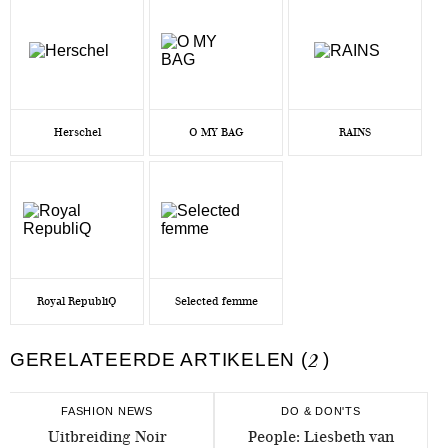
Herschel
O MY BAG
RAINS
Royal RepubliQ
Selected femme
GERELATEERDE ARTIKELEN (
2
)
FASHION NEWS
DO & DON'TS
Uitbreiding Noir
People: Liesbeth van