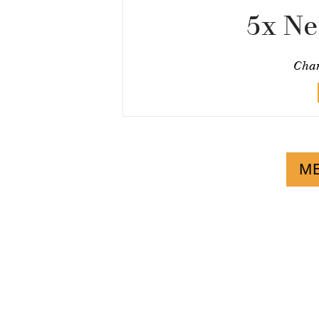
5x Net
Char
M