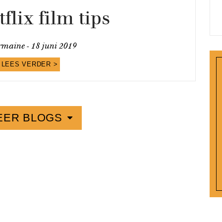
flix film tips
maine -
18 juni 2019
LEES VERDER >
EER BLOGS