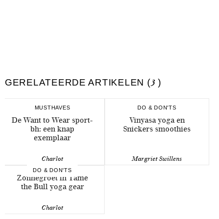
GERELATEERDE ARTIKELEN (
3
)
MUSTHAVES
DO & DON'TS
De Want to Wear sport-
Vinyasa yoga en
bh: een knap
Snickers smoothies
exemplaar
Charlot
Margriet Swillens
DO & DON'TS
Zonnegroet in Tame
the Bull yoga gear
Charlot