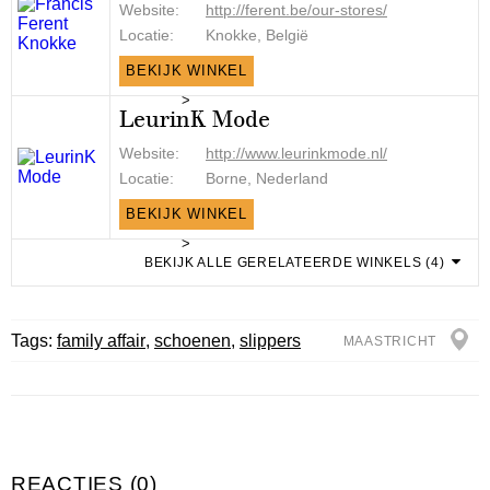
Website:
http://ferent.be/our-stores/
Locatie:
Knokke, België
BEKIJK WINKEL
>
LeurinK Mode
Website:
http://www.leurinkmode.nl/
Locatie:
Borne, Nederland
BEKIJK WINKEL
>
BEKIJK ALLE GERELATEERDE WINKELS (4)
Tags:
family affair
,
schoenen
,
slippers
MAASTRICHT
REACTIES (0)