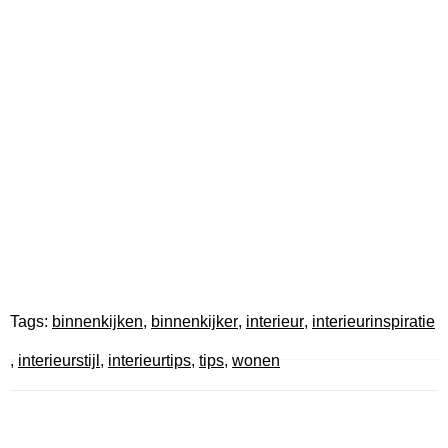
Tags:
binnenkijken
,
binnenkijker
,
interieur
,
interieurinspiratie
,
interieurstijl
,
interieurtips
,
tips
,
wonen