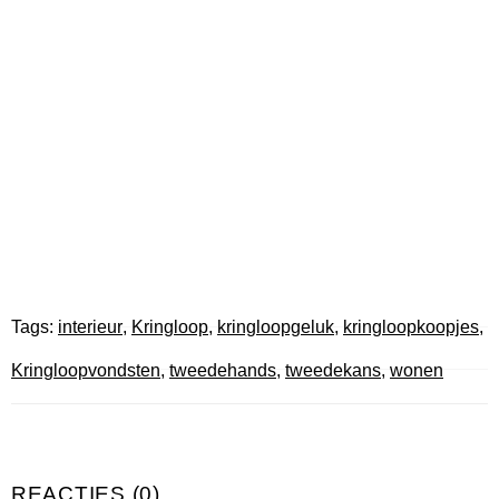
Tags:
interieur
,
Kringloop
,
kringloopgeluk
,
kringloopkoopjes
,
Kringloopvondsten
,
tweedehands
,
tweedekans
,
wonen
REACTIES (0)