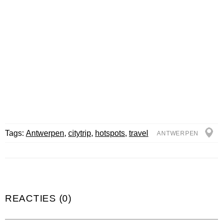
Tags:
Antwerpen
,
citytrip
,
hotspots
,
travel
ANTWERPEN
REACTIES (0)