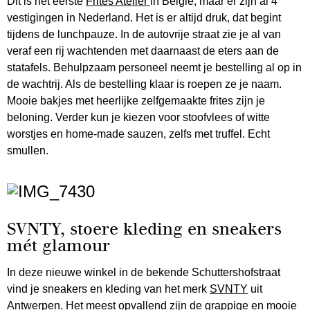
Dit is het eerste
Frites Atelier
in België, maar er zijn al 4
vestigingen in Nederland. Het is er altijd druk, dat begint
tijdens de lunchpauze. In de autovrije straat zie je al van
veraf een rij wachtenden met daarnaast de eters aan de
statafels. Behulpzaam personeel neemt je bestelling al op in
de wachtrij. Als de bestelling klaar is roepen ze je naam.
Mooie bakjes met heerlijke zelfgemaakte frites zijn je
beloning. Verder kun je kiezen voor stoofvlees of witte
worstjes en home-made sauzen, zelfs met truffel. Echt
smullen.
SVNTY, stoere kleding en sneakers
mét glamour
In deze nieuwe winkel in de bekende Schuttershofstraat
vind je sneakers en kleding van het merk
SVNTY
uit
Antwerpen. Het meest opvallend zijn de grappige en mooie