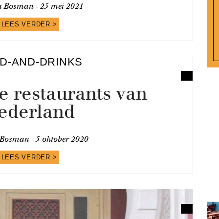
a Bosman -
25 mei 2021
LEES VERDER >
D-AND-DRINKS
e restaurants van
ederland
 Bosman -
5 oktober 2020
LEES VERDER >