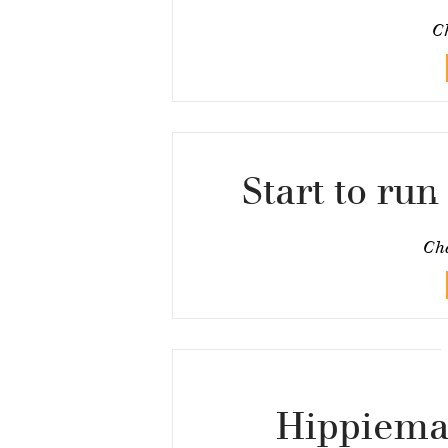
Ch
Start to ru
Cha
Hippiemar