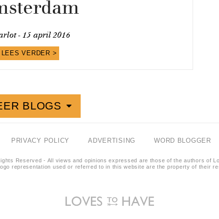
msterdam
rlot -
15 april 2016
LEES VERDER >
EER BLOGS
PRIVACY POLICY
ADVERTISING
WORD BLOGGER
ights Reserved - All views and opinions expressed are those of the authors of L
logo representation used or referred to in this website are the property of their 