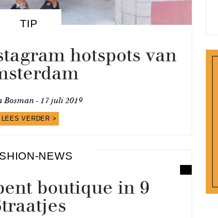
TIP
stagram hotspots van
msterdam
a Bosman -
17 juli 2019
LEES VERDER >
SHION-NEWS
ent boutique in 9
traatjes