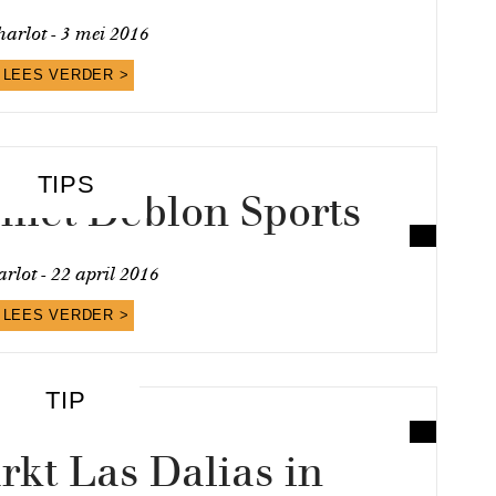
arlot -
3 mei 2016
LEES VERDER >
TIPS
n met Deblon Sports
rlot -
22 april 2016
LEES VERDER >
TIP
kt Las Dalias in