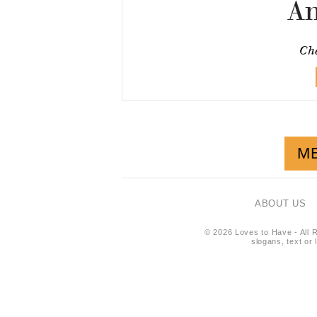
A
Cha
M
ABOUT US
© 2026 Loves to Have - All R
slogans, text or 