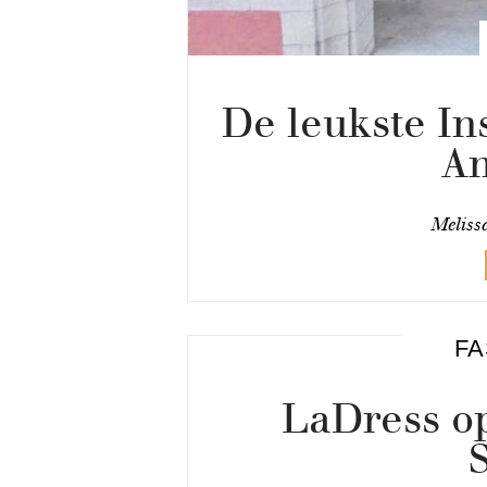
De leukste In
A
Meliss
FA
LaDress op
S