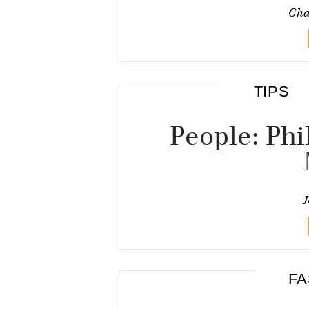
Cha
TIPS
People: Ph
J
FA