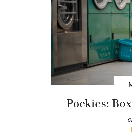
Pockies: Bo
C