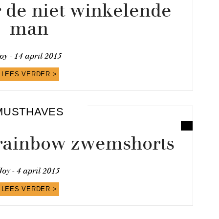
r de niet winkelende
man
oy -
14 april 2015
LEES VERDER >
MUSTHAVES
 rainbow zwemshorts
Joy -
4 april 2015
LEES VERDER >