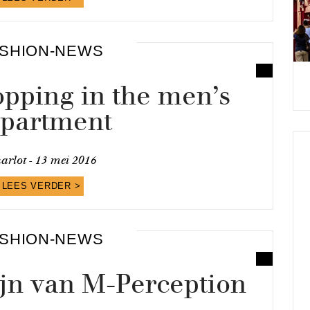
SHION-NEWS
opping in the men’s
partment
arlot -
13 mei 2016
LEES VERDER >
SHION-NEWS
ijn van M-Perception