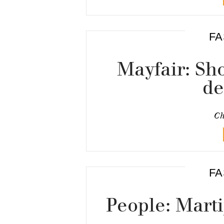
FA
Mayfair: Sh
de
Ch
FA
People: Mart