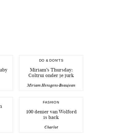
DO & DON'TS
uby
Miriam’s Thursday:
Coltrui onder je jurk
Miriam Hensgens-Beaujean
FASHION
n
100 denier van Wolford
is back
Charlot