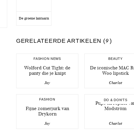
De groene lantaarn
GERELATEERDE ARTIKELEN (
9
)
FASHION NEWS
BEAUTY
Wolford Cut Tight: de
De iconische MAC R
panty die je knipt
Woo lipstick
Joy
Charlot
FASHION
DO & DON'TS
Pups en reptiel va
Fijne zomerjurk van
Modström
Drykorn
Joy
Charlot