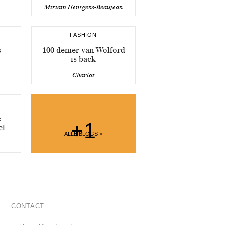
Miriam Hensgens-Beaujean
FASHION
s
100 denier van Wolford
is back
Charlot
:
+1
el
ALLE BLOGS >
CONTACT