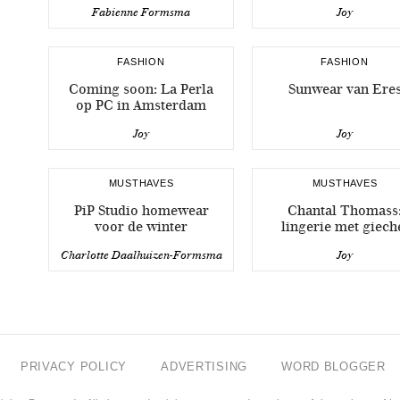
Fabienne Formsma
Joy
FASHION
FASHION
Coming soon: La Perla
Sunwear van Ere
op PC in Amsterdam
Joy
Joy
MUSTHAVES
MUSTHAVES
PiP Studio homewear
Chantal Thomass
voor de winter
lingerie met giech
Charlotte Daalhuizen-Formsma
Joy
PRIVACY POLICY
ADVERTISING
WORD BLOGGER