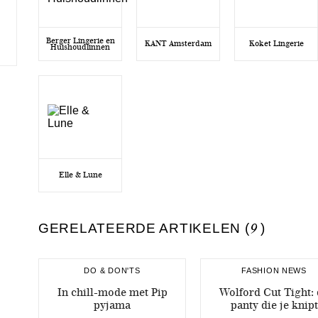
Berger Lingerie en
KANT Amsterdam
Koket Lingerie
Huishoudlinnen
Elle & Lune
GERELATEERDE ARTIKELEN (
9
)
DO & DON'TS
FASHION NEWS
In chill-mode met Pip
Wolford Cut Tight:
pyjama
panty die je knipt