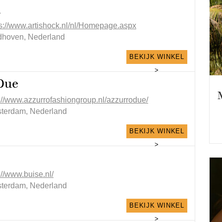
k
ps://www.artishock.nl/nl/Homepage.aspx
dhoven, Nederland
BEKIJK WINKEL
>
Due
p://www.azzurrofashiongroup.nl/azzurrodue/
terdam, Nederland
BEKIJK WINKEL
>
://www.buise.nl/
terdam, Nederland
BEKIJK WINKEL
>