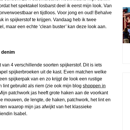
dat het spektakel losbarst deel ik eerst mijn look. Van
 is onverwoestbaar en tijdloos. Voor jong en oud! Behalve
uk in spijkerstof te krijgen. Vandaag heb ik twee
el, maar een echte ‘clean buster’ kan deze look aan.
n denim
van 4 verschillende soorten spijkerstof. Dit is iets
tapel spijkerbroeken uit de kast. Even matchen welke
een spijkerpak van en zo krijgt de look een rustige
n lint gebruikt als riem (zie ook mijn blog
shoppen in
 Mijn patchwork jas heeft grote haken aan de voorkant
de mouwen, de lengte, de haken, patchwork, het lint en
ten waarop mijn jas afwijkt van het klassieke
riendin Isabel.