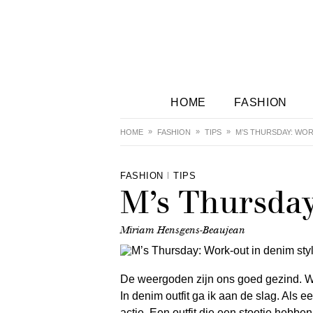
HOME
FASHION
HOME
FASHION
TIPS
M’S THURSDAY: WOR
FASHION
TIPS
M’s Thursday
Miriam Hensgens-Beaujean
De weergoden zijn ons goed gezind. We
In denim outfit ga ik aan de slag. Als 
actie. Een outfit die een stootje hebbe