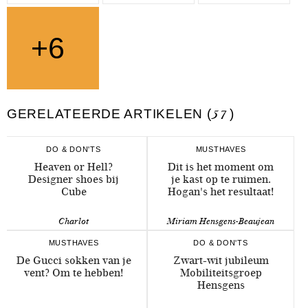
+6
GERELATEERDE ARTIKELEN (
57
)
DO & DON'TS
MUSTHAVES
Heaven or Hell?
Dit is het moment om
Designer shoes bij
je kast op te ruimen.
Cube
Hogan's het resultaat!
Charlot
Miriam Hensgens-Beaujean
MUSTHAVES
DO & DON'TS
De Gucci sokken van je
Zwart-wit jubileum
vent? Om te hebben!
Mobiliteitsgroep
Hensgens