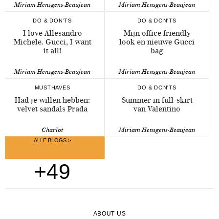
Miriam Hensgens-Beaujean
Miriam Hensgens-Beaujean
DO & DON'TS
DO & DON'TS
I love Allesandro
Mijn office friendly
Michele. Gucci, I want
look en nieuwe Gucci
it all!
bag
Miriam Hensgens-Beaujean
Miriam Hensgens-Beaujean
MUSTHAVES
DO & DON'TS
Had je willen hebben:
Summer in full-skirt
velvet sandals Prada
van Valentino
Charlot
Miriam Hensgens-Beaujean
ALLE BLOGS >
+49
ABOUT US