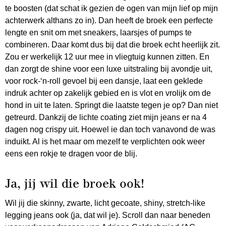
te boosten (dat schat ik gezien de ogen van mijn lief op mijn
achterwerk althans zo in). Dan heeft de broek een perfecte
lengte en snit om met sneakers, laarsjes of pumps te
combineren. Daar komt dus bij dat die broek echt heerlijk zit.
Zou er werkelijk 12 uur mee in vliegtuig kunnen zitten. En
dan zorgt de shine voor een luxe uitstraling bij avondje uit,
voor rock-‘n-roll gevoel bij een dansje, laat een geklede
indruk achter op zakelijk gebied en is vlot en vrolijk om de
hond in uit te laten. Springt die laatste tegen je op? Dan niet
getreurd. Dankzij de lichte coating ziet mijn jeans er na 4
dagen nog crispy uit. Hoewel ie dan toch vanavond de was
induikt. Al is het maar om mezelf te verplichten ook weer
eens een rokje te dragen voor de blij.
Ja, jij wil die broek ook!
Wil jij die skinny, zwarte, licht gecoate, shiny, stretch-like
legging jeans ook (ja, dat wil je). Scroll dan naar beneden