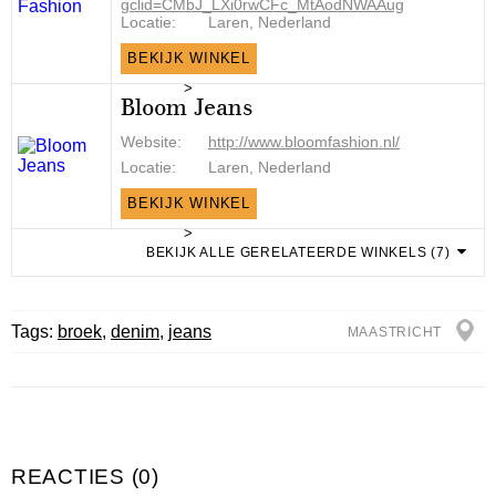
gclid=CMbJ_LXi0rwCFc_MtAodNWAAug
Locatie:
Laren, Nederland
BEKIJK WINKEL
>
Bloom Jeans
Website:
http://www.bloomfashion.nl/
Locatie:
Laren, Nederland
BEKIJK WINKEL
>
BEKIJK ALLE GERELATEERDE WINKELS (7)
Tags:
broek
,
denim
,
jeans
MAASTRICHT
REACTIES (0)