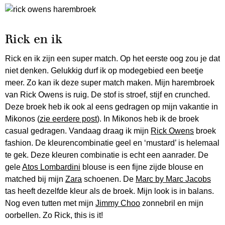
Rick en ik
Rick en ik zijn een super match. Op het eerste oog zou je dat
niet denken. Gelukkig durf ik op modegebied een beetje
meer. Zo kan ik deze super match maken. Mijn harembroek
van Rick Owens is ruig. De stof is stroef, stijf en crunched.
Deze broek heb ik ook al eens gedragen op mijn vakantie in
Mikonos (
zie eerdere post
). In Mikonos heb ik de broek
casual gedragen. Vandaag draag ik mijn
Rick Owens
broek
fashion. De kleurencombinatie geel en ‘mustard’ is helemaal
te gek. Deze kleuren combinatie is echt een aanrader. De
gele
Atos Lombardini
blouse is een fijne zijde blouse en
matched bij mijn
Zara
schoenen. De
Marc by Marc Jacobs
tas heeft dezelfde kleur als de broek. Mijn look is in balans.
Nog even tutten met mijn
Jimmy Choo
zonnebril en mijn
oorbellen. Zo Rick, this is it!