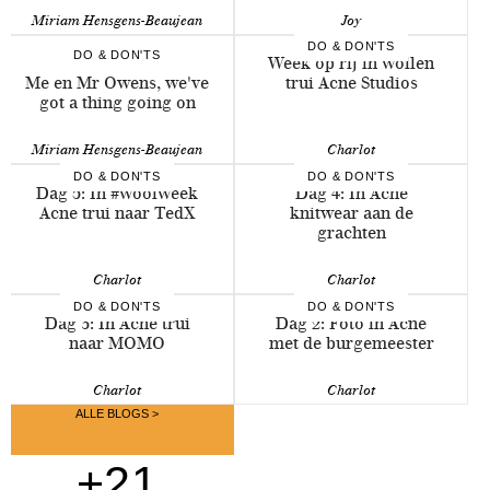
Miriam Hensgens-Beaujean
Joy
DO & DON'TS
DO & DON'TS
Week op rij in wollen
Me en Mr Owens, we've
trui Acne Studios
got a thing going on
Miriam Hensgens-Beaujean
Charlot
DO & DON'TS
DO & DON'TS
Dag 5: In #woolweek
Dag 4: In Acne
Acne trui naar TedX
knitwear aan de
grachten
Charlot
Charlot
DO & DON'TS
DO & DON'TS
Dag 3: In Acne trui
Dag 2: Foto in Acne
naar MOMO
met de burgemeester
Charlot
Charlot
ALLE BLOGS >
+21