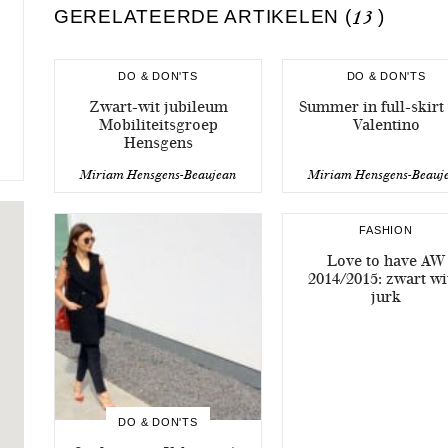
GERELATEERDE ARTIKELEN (
13
)
DO & DON'TS
DO & DON'TS
Zwart-wit jubileum
Summer in full-skirt
Mobiliteitsgroep
Valentino
Hensgens
Miriam Hensgens-Beaujean
Miriam Hensgens-Beauj
FASHION
Love to have AW
2014/2015: zwart wi
jurk
DO & DON'TS