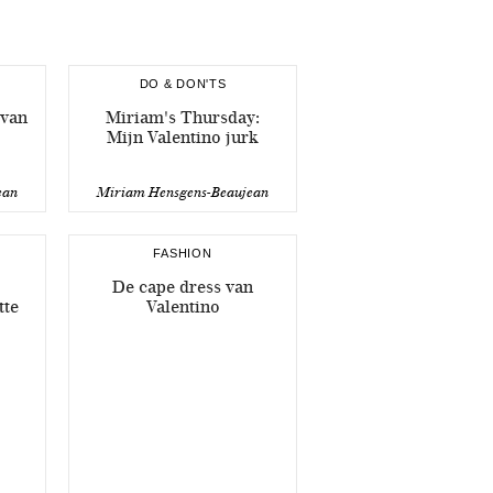
DO & DON'TS
 van
Miriam's Thursday:
Mijn Valentino jurk
ean
Miriam Hensgens-Beaujean
FASHION
De cape dress van
tte
Valentino