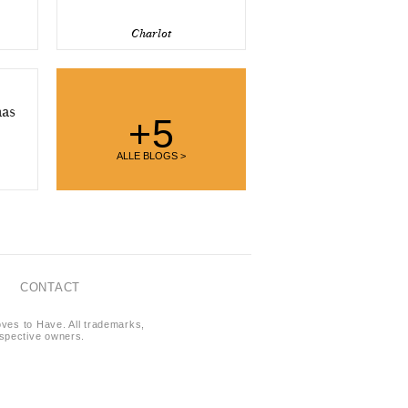
Charlot
nas
+5
ALLE BLOGS >
CONTACT
oves to Have. All trademarks,
respective owners.