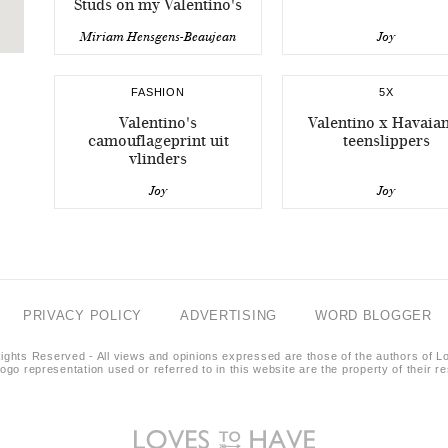
Studs on my Valentino's
Miriam Hensgens-Beaujean
Joy
FASHION
5X
Valentino's
Valentino x Havaia
camouflageprint uit
teenslippers
vlinders
Joy
Joy
PRIVACY POLICY
ADVERTISING
WORD BLOGGER
ights Reserved - All views and opinions expressed are those of the authors of L
logo representation used or referred to in this website are the property of their 