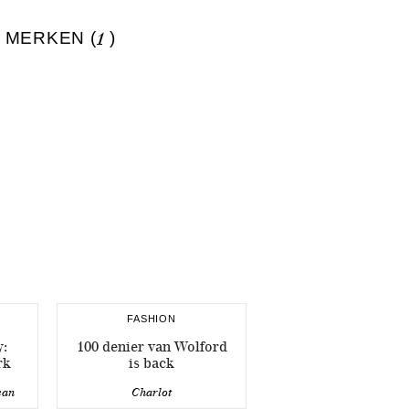
 MERKEN (
1
)
FASHION
y:
100 denier van Wolford
rk
is back
ean
Charlot