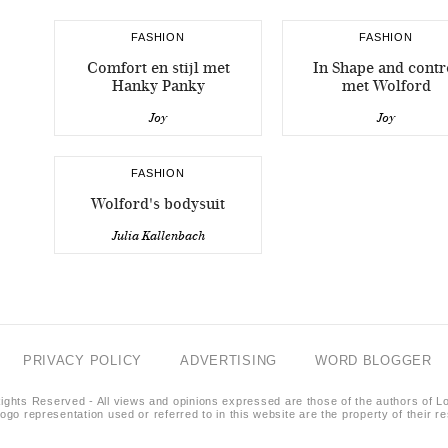
FASHION
FASHION
Comfort en stijl met
In Shape and contr
Hanky Panky
met Wolford
Joy
Joy
FASHION
Wolford's bodysuit
Julia Kallenbach
PRIVACY POLICY
ADVERTISING
WORD BLOGGER
ights Reserved - All views and opinions expressed are those of the authors of L
logo representation used or referred to in this website are the property of their 