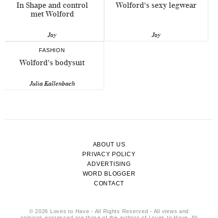
In Shape and control
Wolford's sexy legwear
met Wolford
Joy
Joy
FASHION
Wolford's bodysuit
Julia Kallenbach
ABOUT US
PRIVACY POLICY
ADVERTISING
WORD BLOGGER
CONTACT
© 2026 Loves to Have - All Rights Reserved - All views and
opinions expressed are those of the authors of Loves to Have. All