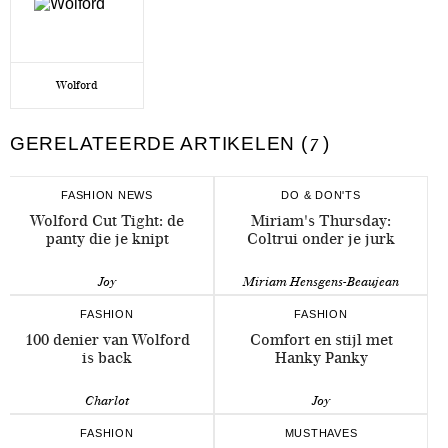
Wolford
GERELATEERDE ARTIKELEN (
7
)
FASHION NEWS
DO & DON'TS
Wolford Cut Tight: de
Miriam's Thursday:
panty die je knipt
Coltrui onder je jurk
Joy
Miriam Hensgens-Beaujean
FASHION
FASHION
100 denier van Wolford
Comfort en stijl met
is back
Hanky Panky
Charlot
Joy
FASHION
MUSTHAVES