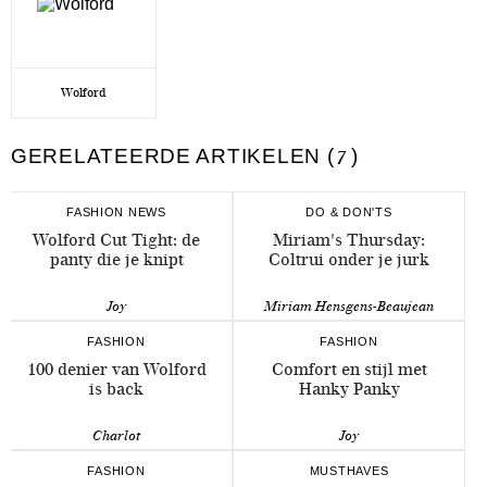
Wolford
GERELATEERDE ARTIKELEN (
7
)
FASHION NEWS
DO & DON'TS
Wolford Cut Tight: de
Miriam's Thursday:
panty die je knipt
Coltrui onder je jurk
Joy
Miriam Hensgens-Beaujean
FASHION
FASHION
100 denier van Wolford
Comfort en stijl met
is back
Hanky Panky
Charlot
Joy
FASHION
MUSTHAVES