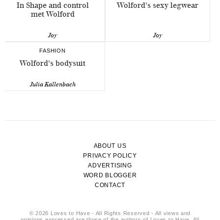
In Shape and control
Wolford's sexy legwear
met Wolford
Joy
Joy
FASHION
Wolford's bodysuit
Julia Kallenbach
ABOUT US
PRIVACY POLICY
ADVERTISING
WORD BLOGGER
CONTACT
© 2026 Loves to Have - All Rights Reserved - All views and
opinions expressed are those of the authors of Loves to Have. All