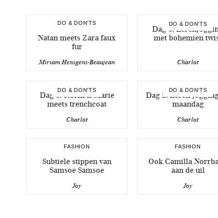
DO & DON'TS
DO & DON'TS
Dag 5: Lerenjoggi
Natan meets Zara faux
met bohemien twi
fur
Miriam Hensgens-Beaujean
Charlot
DO & DON'TS
DO & DON'TS
Dag 3: Storm & Marie
Dag 2: Leren joggin
meets trenchcoat
maandag
Charlot
Charlot
FASHION
FASHION
Subtiele stippen van
Ook Camilla Norrb
Samsoe Samsoe
aan de uil
Joy
Joy