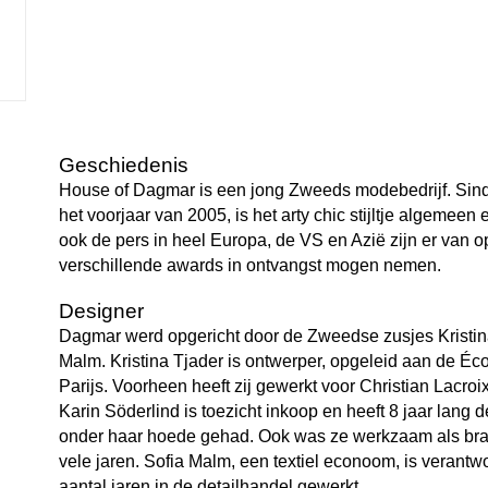
Geschiedenis
House of Dagmar is een jong Zweeds modebedrijf. Sind
het voorjaar van 2005, is het arty chic stijltje algemee
ook de pers in heel Europa, de VS en Azië zijn er van 
verschillende awards in ontvangst mogen nemen.
Designer
Dagmar werd opgericht door de Zweedse zusjes Kristina
Malm. Kristina Tjader is ontwerper, opgeleid aan de É
Parijs. Voorheen heeft zij gewerkt voor Christian Lacr
Karin Söderlind is toezicht inkoop en heeft 8 jaar lang
onder haar hoede gehad. Ook was ze werkzaam als br
vele jaren. Sofia Malm, een textiel econoom, is verantw
aantal jaren in de detailhandel gewerkt.