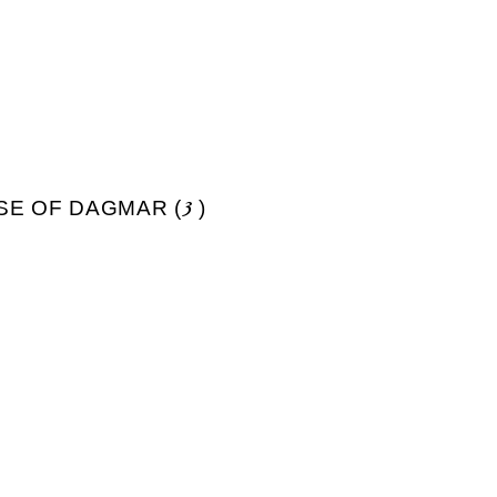
E OF DAGMAR (
3
)