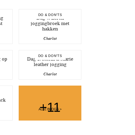
DO & DON'TS
ng
Dag 4: Leren
st
joggingbroek met
hakken
Charlot
DO & DON'TS
g op
Dag 1: Storm & Marie
leather jogging
Charlot
ack
+11
ALLE BLOGS >