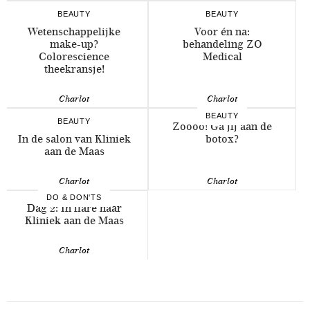
BEAUTY
BEAUTY
Wetenschappelijke
Voor én na:
make-up?
behandeling ZO
Colorescience
Medical
theekransje!
Charlot
Charlot
BEAUTY
BEAUTY
Zoooo! Ga jij aan de
In de salon van Kliniek
botox?
aan de Maas
Charlot
Charlot
DO & DON'TS
Dag 2: In flare naar
Kliniek aan de Maas
Charlot