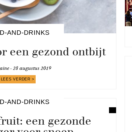
D-AND-DRINKS
r een gezond ontbijt
ine -
28 augustus 2019
LEES VERDER >
D-AND-DRINKS
ruit: een gezonde
ger voor snoep