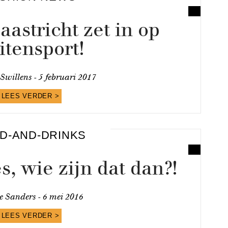
astricht zet in op
itensport!
Swillens -
5 februari 2017
LEES VERDER >
D-AND-DRINKS
, wie zijn dat dan?!
te Sanders -
6 mei 2016
LEES VERDER >