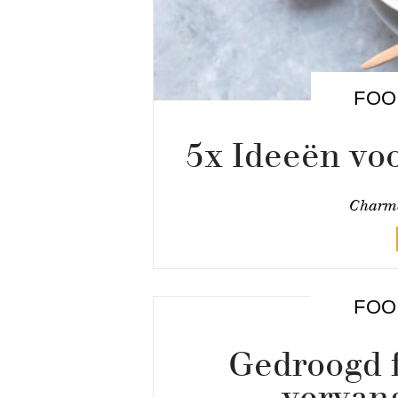
FOO
5x Ideeën voo
Charma
FOO
Gedroogd f
vervan