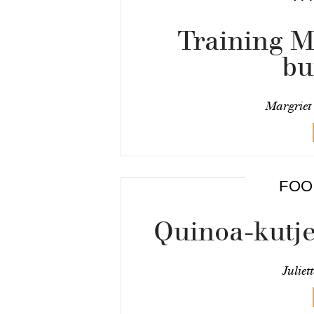
Training Ma
bu
Margriet 
FOO
Quinoa-kutjes
Juliet