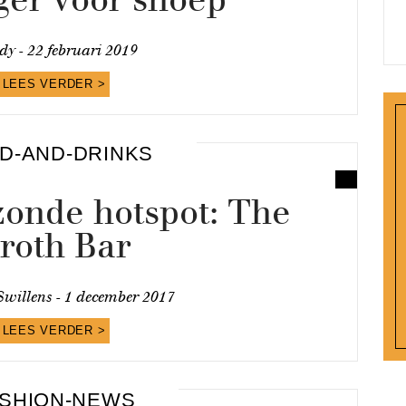
dy -
22 februari 2019
LEES VERDER >
D-AND-DRINKS
onde hotspot: The
roth Bar
Swillens -
1 december 2017
LEES VERDER >
SHION-NEWS