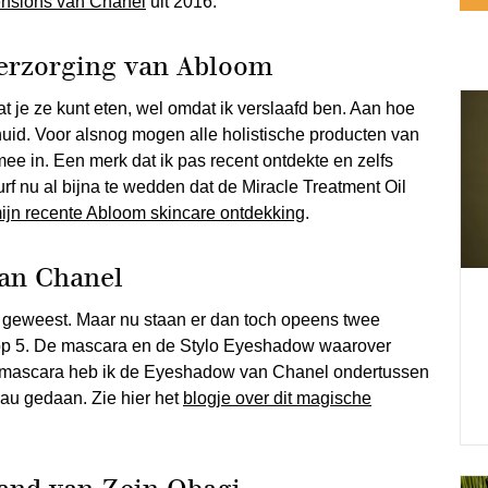
ensions van Chanel
uit 2016.
verzorging van Abloom
t je ze kunt eten, wel omdat ik verslaafd ben. Aan hoe
id. Voor alsnog mogen alle holistische producten van
ee in. Een merk dat ik pas recent ontdekte en zelfs
durf nu al bijna te wedden dat de Miracle Treatment Oil
mijn recente Abloom skincare ontdekking
.
van Chanel
an geweest. Maar nu staan er dan toch opeens twee
top 5. De mascara en de Stylo Eyeshadow waarover
de mascara heb ik de Eyeshadow van Chanel ondertussen
au gedaan. Zie hier het
blogje over dit magische