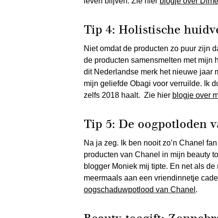
leven blijven. Zie hier
blogje over Dim
Tip 4: Holistische huid
Niet omdat de producten zo puur zijn da
de producten samensmelten met mijn hu
dit Nederlandse merk het nieuwe jaar m
mijn geliefde Obagi voor verruilde. Ik 
zelfs 2018 haalt. Zie hier
blogje over 
Tip 5: De oogpotloden 
Na ja zeg. Ik ben nooit zo’n Chanel f
producten van Chanel in mijn beauty 
blogger Moniek mij tipte. En net als 
meermaals aan een vriendinnetje cade
oogschaduwpotlood van Chanel
.