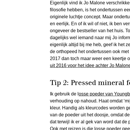
Eigenlijk vind ik Jo Malone verschrikke
filosofie hebben, is het ondertussen e
originele luchtje concept. Maar ondertu
en eerlijk. En of ik wil of niet, ik ben 
ongeveer de bestseller van het huis. To
dagelijks wel iemand naar mij Jo informe
eigenlijk altijd bij me heb, geef ik het
de orthopeed het ondertussen ook met J
2017 dan toch maar weer een keertje o
uit 2016 voor het idee achter Jo Malon
Tip 2: Pressed mineral 
Ik gebruik de l
osse poeder van Youngb
verhouding op nahoud. Haat omdat ‘mi
kleur. Handig als kleurcodes worden ge
van de poeder uit het doosje, omdat de
dat terwijl ik er al gek van word dat de
Ook met reizen is die losse poeder ge