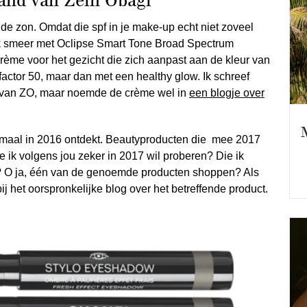
rand van Zein Obagi
e zon. Omdat die spf in je make-up echt niet zoveel
. Ik smeer met Oclipse Smart Tone Broad Spectrum
ème voor het gezicht die zich aanpast aan de kleur van
 factor 50, maar dan met een healthy glow. Ik schreef
 van ZO, maar noemde de crème wel in
een blogje over
maal in 2016 ontdekt. Beautyproducten die mee 2017
e ik volgens jou zeker in 2017 wil proberen? Die ik
n? O ja, één van de genoemde producten shoppen? Als
e bij het oorspronkelijke blog over het betreffende product.