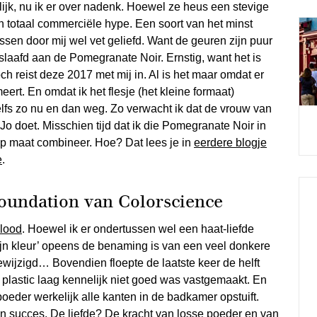
lijk, nu ik er over nadenk. Hoewel ze heus een stevige
en totaal commerciële hype. Een soort van het minst
ssen door mij wel vet geliefd. Want de geuren zijn puur
verslaafd aan de Pomegranate Noir. Ernstig, want het is
ch reist deze 2017 met mij in. Al is het maar omdat er
ert. En omdat ik het flesje (het kleine formaat)
 zelfs zo nu en dan weg. Zo verwacht ik dat de vrouw van
o doet. Misschien tijd dat ik die Pomegranate Noir in
p maat combineer. Hoe? Dat lees je in
eerdere blogje
e
.
foundation van Colorscience
lood
. Hoewel ik er ondertussen wel een haat-liefde
jn kleur’ opeens de benaming is van een veel donkere
wijzigd… Bovendien floepte de laatste keer de helft
 plastic laag kennelijk niet goed was vastgemaakt. En
 poeder werkelijk alle kanten in de badkamer opstuift.
en succes. De liefde? De kracht van losse poeder en van