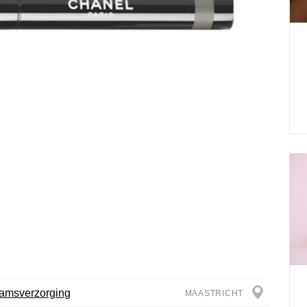
aamsverzorging
MAASTRICHT