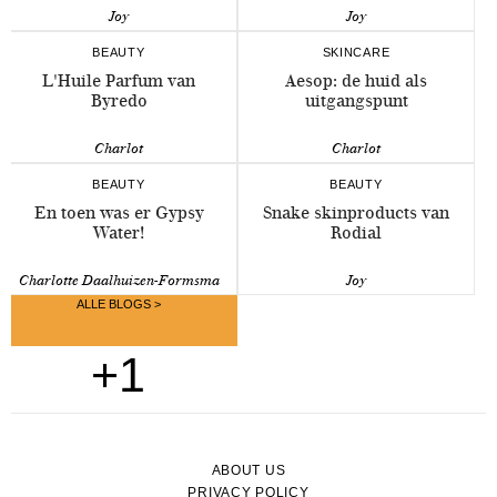
Joy
Joy
BEAUTY
SKINCARE
L'Huile Parfum van
Aesop: de huid als
Byredo
uitgangspunt
Charlot
Charlot
BEAUTY
BEAUTY
En toen was er Gypsy
Snake skinproducts van
Water!
Rodial
Charlotte Daalhuizen-Formsma
Joy
ALLE BLOGS >
+1
ABOUT US
PRIVACY POLICY