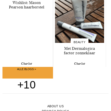
Wishlist: Mason
Pearson haarborstel
BEAUTY
Met Dermalogica
factor zonneklaar
Charlot
Charlot
ALLE BLOGS >
+10
ABOUT US