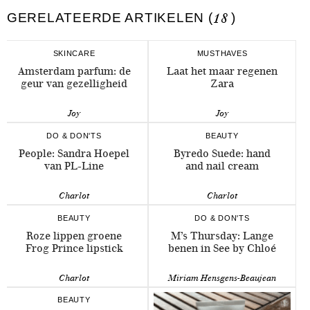
GERELATEERDE ARTIKELEN (
18
)
SKINCARE
MUSTHAVES
Amsterdam parfum: de
Laat het maar regenen
geur van gezelligheid
Zara
Joy
Joy
DO & DON'TS
BEAUTY
People: Sandra Hoepel
Byredo Suede: hand
van PL-Line
and nail cream
Charlot
Charlot
BEAUTY
DO & DON'TS
Roze lippen groene
M’s Thursday: Lange
Frog Prince lipstick
benen in See by Chloé
Charlot
Miriam Hensgens-Beaujean
BEAUTY