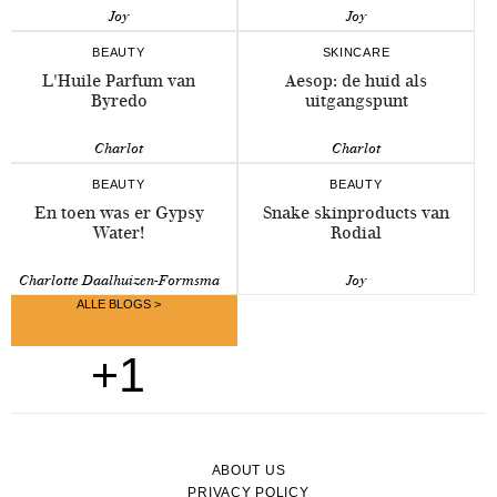
Joy
Joy
BEAUTY
SKINCARE
L'Huile Parfum van
Aesop: de huid als
Byredo
uitgangspunt
Charlot
Charlot
BEAUTY
BEAUTY
En toen was er Gypsy
Snake skinproducts van
Water!
Rodial
Charlotte Daalhuizen-Formsma
Joy
ALLE BLOGS >
+1
ABOUT US
PRIVACY POLICY