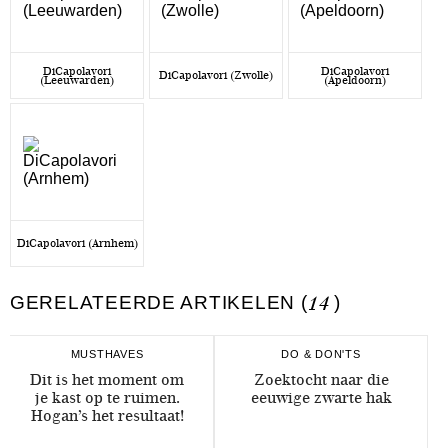
DiCapolavori
DiCapolavori
DiCapolavori (Zwolle)
(Leeuwarden)
(Apeldoorn)
DiCapolavori (Arnhem)
GERELATEERDE ARTIKELEN (
14
)
MUSTHAVES
DO & DON'TS
Dit is het moment om
Zoektocht naar die
je kast op te ruimen.
eeuwige zwarte hak
Hogan’s het resultaat!