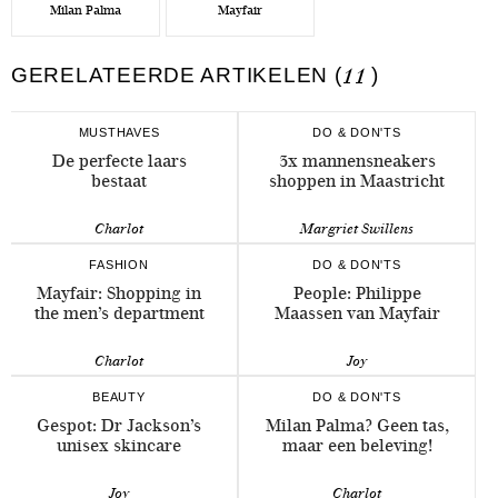
Milan Palma
Mayfair
GERELATEERDE ARTIKELEN (
11
)
MUSTHAVES
DO & DON'TS
De perfecte laars
3x mannensneakers
bestaat
shoppen in Maastricht
Charlot
Margriet Swillens
FASHION
DO & DON'TS
Mayfair: Shopping in
People: Philippe
the men’s department
Maassen van Mayfair
Charlot
Joy
BEAUTY
DO & DON'TS
Gespot: Dr Jackson’s
Milan Palma? Geen tas,
unisex skincare
maar een beleving!
Joy
Charlot