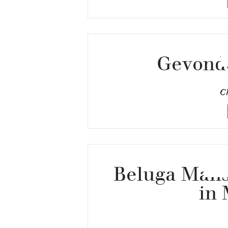
Gevonde
Ch
Beluga Mans
in 