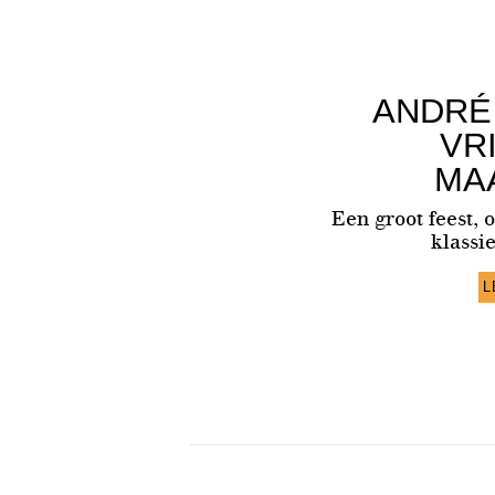
ANDRÉ 
VR
MA
Een groot feest, 
klassi
L