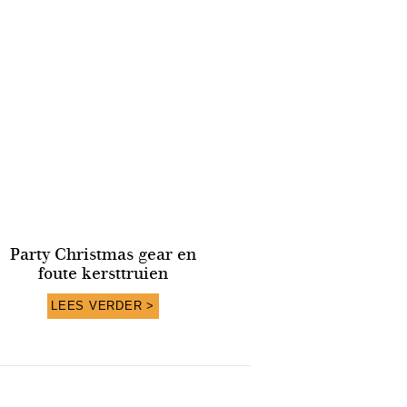
Party Christmas gear en
foute kersttruien
LEES VERDER >