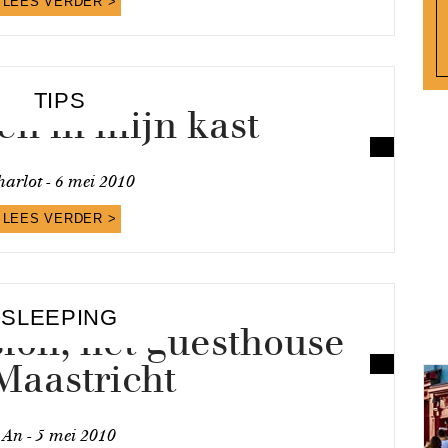
LEES VERDER >
TIPS
n in mijn kast
arlot -
6 mei 2010
LEES VERDER >
SLEEPING
ion, hét guesthouse
Maastricht
An -
5 mei 2010