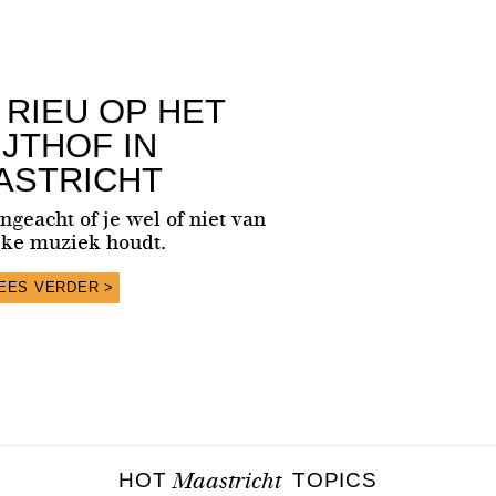
RIEU OP HET
IJTHOF IN
ASTRICHT
ongeacht of je wel of niet van
eke muziek houdt.
EES VERDER >
HOT
Maastricht
TOPICS