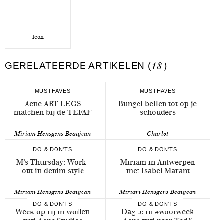
Icon
GERELATEERDE ARTIKELEN (
18
)
MUSTHAVES
MUSTHAVES
Acne ART LEGS
Bungel bellen tot op je
matchen bij de TEFAF
schouders
Miriam Hensgens-Beaujean
Charlot
DO & DON'TS
DO & DON'TS
M’s Thursday: Work-
Miriam in Antwerpen
out in denim style
met Isabel Marant
Miriam Hensgens-Beaujean
Miriam Hensgens-Beaujean
DO & DON'TS
DO & DON'TS
Week op rij in wollen
Dag 5: In #woolweek