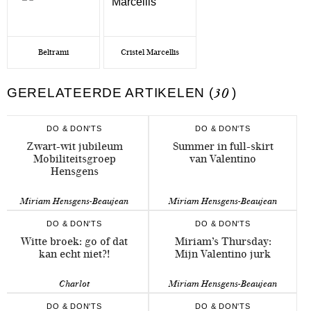
Beltrami
Cristel Marcellis
GERELATEERDE ARTIKELEN (
30
)
DO & DON'TS
DO & DON'TS
Zwart-wit jubileum
Summer in full-skirt
Mobiliteitsgroep
van Valentino
Hensgens
Miriam Hensgens-Beaujean
Miriam Hensgens-Beaujean
DO & DON'TS
DO & DON'TS
Witte broek: go of dat
Miriam’s Thursday:
kan echt niet?!
Mijn Valentino jurk
Charlot
Miriam Hensgens-Beaujean
DO & DON'TS
DO & DON'TS