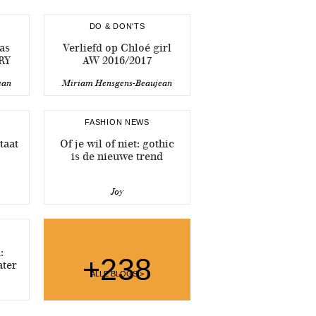
DO & DON'TS
as
Verliefd op Chloé girl
RY
AW 2016/2017
ean
Miriam Hensgens-Beaujean
FASHION NEWS
taat
Of je wil of niet: gothic
is de nieuwe trend
Joy
:
+238
ater
ALLE BLOGS >