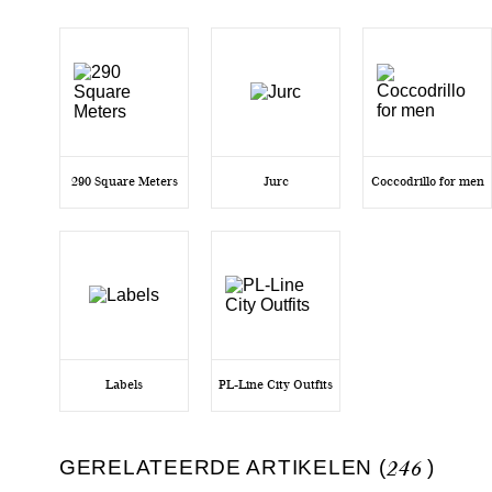
290 Square Meters
Jurc
Coccodrillo for men
Labels
PL-Line City Outfits
GERELATEERDE ARTIKELEN (
246
)