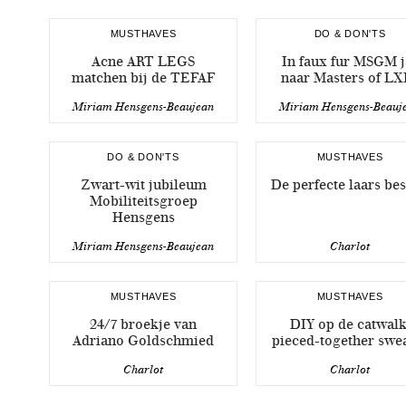
MUSTHAVES
DO & DON'TS
Acne ART LEGS
In faux fur MSGM j
matchen bij de TEFAF
naar Masters of LX
Miriam Hensgens-Beaujean
Miriam Hensgens-Beauj
DO & DON'TS
MUSTHAVES
Zwart-wit jubileum
De perfecte laars bes
Mobiliteitsgroep
Hensgens
Miriam Hensgens-Beaujean
Charlot
MUSTHAVES
MUSTHAVES
24/7 broekje van
DIY op de catwalk
Adriano Goldschmied
pieced-together swe
Charlot
Charlot