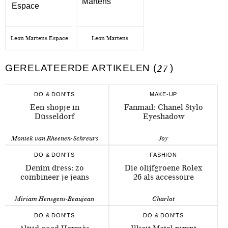
Leon Martens Espace
Leon Martens
GERELATEERDE ARTIKELEN (
27
)
DO & DON'TS
MAKE-UP
Een shopje in
Fanmail: Chanel Stylo
Düsseldorf
Eyeshadow
Moniek van Rheenen-Schreurs
Joy
DO & DON'TS
FASHION
Denim dress: zo
Die olijfgroene Rolex
combineer je jeans
26 als accessoire
Miriam Hensgens-Beaujean
Charlot
DO & DON'TS
DO & DON'TS