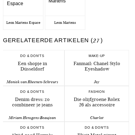
Leon Martens Espace
Leon Martens
GERELATEERDE ARTIKELEN (
27
)
DO & DON'TS
MAKE-UP
Een shopje in
Fanmail: Chanel Stylo
Düsseldorf
Eyeshadow
Moniek van Rheenen-Schreurs
Joy
DO & DON'TS
FASHION
Denim dress: zo
Die olijfgroene Rolex
combineer je jeans
26 als accessoire
Miriam Hensgens-Beaujean
Charlot
DO & DON'TS
DO & DON'TS