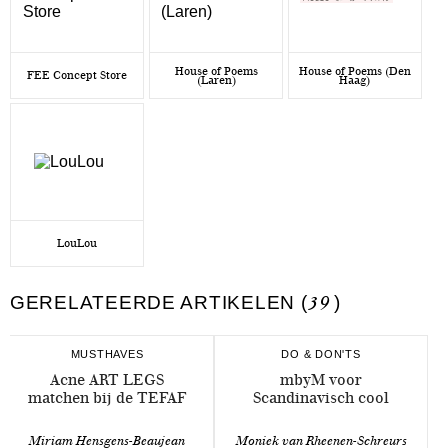
House of Poems
House of Poems (Den
FEE Concept Store
(Laren)
Haag)
LouLou
GERELATEERDE ARTIKELEN (
39
)
MUSTHAVES
DO & DON'TS
Acne ART LEGS
mbyM voor
matchen bij de TEFAF
Scandinavisch cool
Miriam Hensgens-Beaujean
Moniek van Rheenen-Schreurs