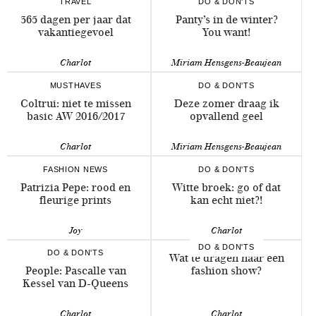
TRAVEL
DO & DON'TS
365 dagen per jaar dat
Panty’s in de winter?
vakantiegevoel
You want!
Charlot
Miriam Hensgens-Beaujean
MUSTHAVES
DO & DON'TS
Coltrui: niet te missen
Deze zomer draag ik
basic AW 2016/2017
opvallend geel
Charlot
Miriam Hensgens-Beaujean
FASHION NEWS
DO & DON'TS
Patrizia Pepe: rood en
Witte broek: go of dat
fleurige prints
kan echt niet?!
Joy
Charlot
DO & DON'TS
DO & DON'TS
Wat te dragen naar een
People: Pascalle van
fashion show?
Kessel van D-Queens
Charlot
Charlot