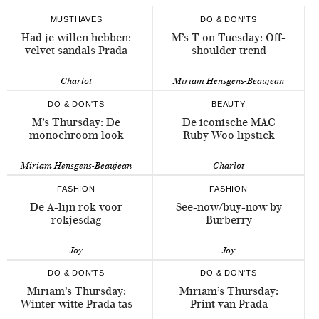
MUSTHAVES
DO & DON'TS
Had je willen hebben:
M’s T on Tuesday: Off-
velvet sandals Prada
shoulder trend
Charlot
Miriam Hensgens-Beaujean
DO & DON'TS
BEAUTY
M’s Thursday: De
De iconische MAC
monochroom look
Ruby Woo lipstick
Miriam Hensgens-Beaujean
Charlot
FASHION
FASHION
De A-lijn rok voor
See-now/buy-now by
rokjesdag
Burberry
Joy
Joy
DO & DON'TS
DO & DON'TS
Miriam’s Thursday:
Miriam’s Thursday:
Winter witte Prada tas
Print van Prada