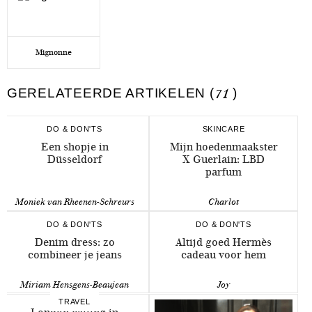
Mignonne
GERELATEERDE ARTIKELEN (
71
)
DO & DON'TS
SKINCARE
Een shopje in
Mijn hoedenmaakster
Düsseldorf
X Guerlain: LBD
parfum
Moniek van Rheenen-Schreurs
Charlot
DO & DON'TS
DO & DON'TS
Denim dress: zo
Altijd goed Hermès
combineer je jeans
cadeau voor hem
Miriam Hensgens-Beaujean
Joy
TRAVEL