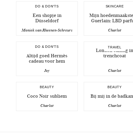
DO & DON'TS
SKINCARE
Een shopje in
Mijn hoedenmaakste
Düsseldorf
Guerlain: LBD par
Moniek van Rheenen-Schreurs
Charlot
DO & DON'TS
TRAVEL
London calling i
Altijd goed Hermès
trenchcoat
cadeau voor hem
Joy
Charlot
BEAUTY
BEAUTY
Coco Noir subliem
Bij mij in de badka
Charlot
Charlot