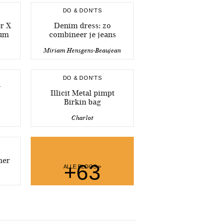
DO & DON'TS
r X
Denim dress: zo
fum
combineer je jeans
Miriam Hensgens-Beaujean
DO & DON'TS
n
Illicit Metal pimpt
Birkin bag
Charlot
mer
+63
ALLE BLOGS >