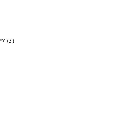
Y (
1
)