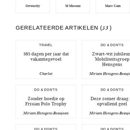
Givenchy
M Missoni
Marc Cain
GERELATEERDE ARTIKELEN (
53
)
TRAVEL
DO & DON'TS
365 dagen per jaar dat
Zwart-wit jubileu
vakantiegevoel
Mobiliteitsgroep
Hensgens
Charlot
Miriam Hensgens-Beauj
DO & DON'TS
DO & DON'TS
Zonder hoedje op
Deze zomer draag 
Frisian Polo Trophy
opvallend geel
Miriam Hensgens-Beaujean
Miriam Hensgens-Beauj
DO & DON'TS
DO & DON'TS