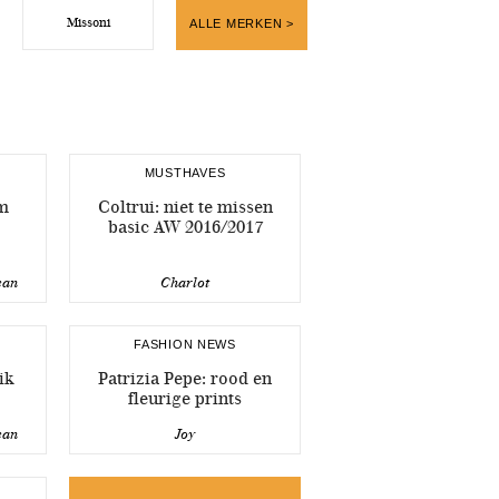
Missoni
ALLE MERKEN >
MUSTHAVES
m
Coltrui: niet te missen
basic AW 2016/2017
ean
Charlot
FASHION NEWS
ik
Patrizia Pepe: rood en
fleurige prints
ean
Joy