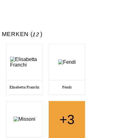
 MERKEN (
12
)
Elisabetta Franchi
Fendi
+3