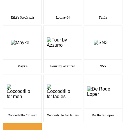
Kiki’s Stocksale
Louise 54
Finds
Mayke
Four by Azzurro
SN3
Coccodrillo for men
Coccodrillo for ladies
De Rode Loper