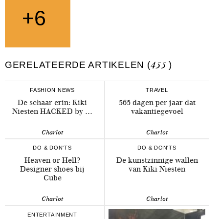
+6
GERELATEERDE ARTIKELEN (
455
)
FASHION NEWS
TRAVEL
De schaar erin: Kiki
365 dagen per jaar dat
Niesten HACKED by …
vakantiegevoel
Charlot
Charlot
DO & DON'TS
DO & DON'TS
Heaven or Hell?
De kunstzinnige wallen
Designer shoes bij
van Kiki Niesten
Cube
Charlot
Charlot
ENTERTAINMENT