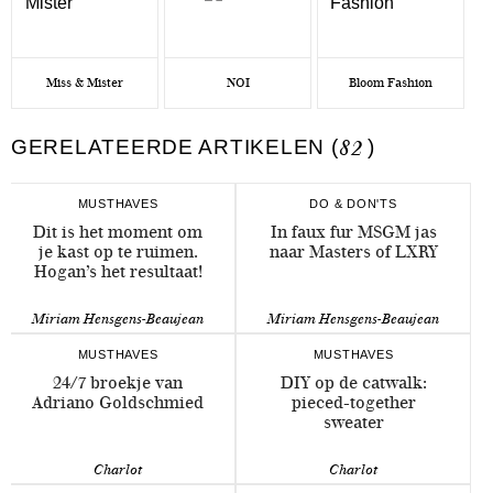
Miss & Mister
NOI
Bloom Fashion
GERELATEERDE ARTIKELEN (
82
)
MUSTHAVES
DO & DON'TS
Dit is het moment om
In faux fur MSGM jas
je kast op te ruimen.
naar Masters of LXRY
Hogan’s het resultaat!
Miriam Hensgens-Beaujean
Miriam Hensgens-Beaujean
MUSTHAVES
MUSTHAVES
24/7 broekje van
DIY op de catwalk:
Adriano Goldschmied
pieced-together
sweater
Charlot
Charlot