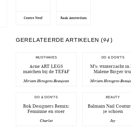
Centre Neuf
Raak Amsterdam
GERELATEERDE ARTIKELEN (
94
)
MUSTHAVES
DO & DON'TS
Acne ART LEGS
M’s: winterzacht in
matchen bij de TEFAF
Malene Birger tru
Miriam Hensgens-Beaujean
Miriam Hensgens-Beauj
DO & DON'TS
BEAUTY
Rok Designers Remix:
Balmain Nail Coutur
Feminine en stoer
je schoen
Charlot
Joy