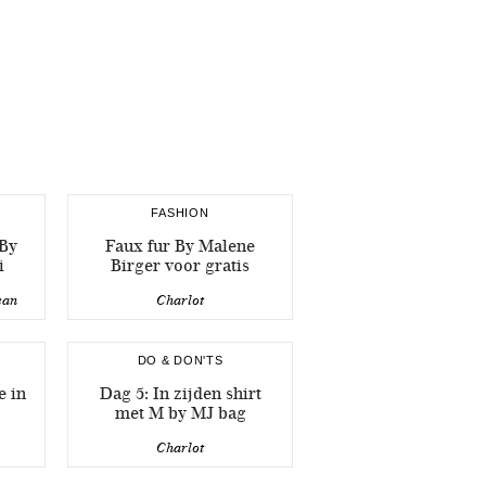
FASHION
 By
Faux fur By Malene
i
Birger voor gratis
ean
Charlot
DO & DON'TS
e in
Dag 5: In zijden shirt
met M by MJ bag
Charlot