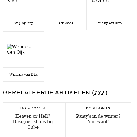
Step by Step
Artishock
Four by Azzurro
Wendela van Dijk
GERELATEERDE ARTIKELEN (
182
)
DO & DON'TS
DO & DON'TS
Heaven or Hell?
Panty’s in de winter?
Designer shoes bij
You want!
Cube