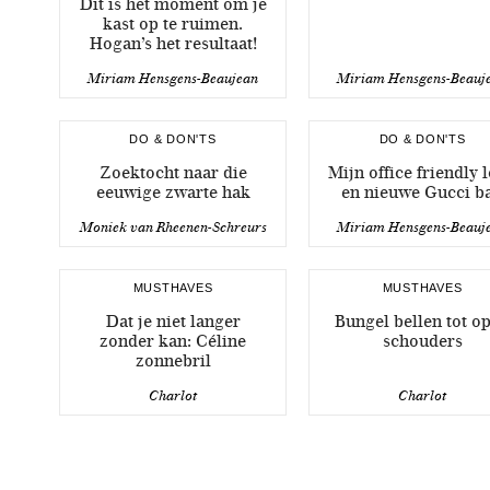
Dit is het moment om je
kast op te ruimen.
Hogan’s het resultaat!
Miriam Hensgens-Beaujean
Miriam Hensgens-Beauj
DO & DON'TS
DO & DON'TS
Zoektocht naar die
Mijn office friendly 
eeuwige zwarte hak
en nieuwe Gucci b
Moniek van Rheenen-Schreurs
Miriam Hensgens-Beauj
MUSTHAVES
MUSTHAVES
Dat je niet langer
Bungel bellen tot op
zonder kan: Céline
schouders
zonnebril
Charlot
Charlot