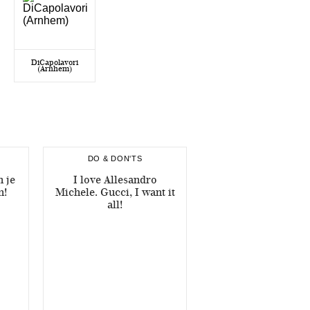
DiCapolavori
(Arnhem)
DO & DON'TS
 je
I love Allesandro
n!
Michele. Gucci, I want it
all!