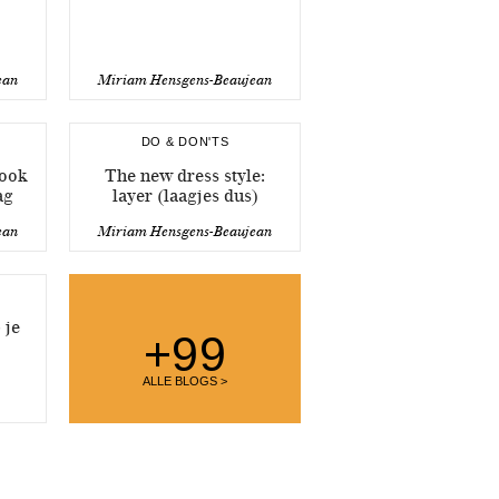
ean
Miriam Hensgens-Beaujean
DO & DON'TS
look
The new dress style:
ag
layer (laagjes dus)
ean
Miriam Hensgens-Beaujean
 je
+99
ALLE BLOGS >