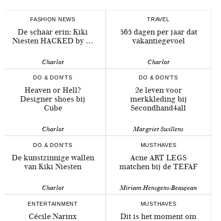
FASHION NEWS
TRAVEL
De schaar erin: Kiki
365 dagen per jaar dat
Niesten HACKED by …
vakantiegevoel
Charlot
Charlot
DO & DON'TS
DO & DON'TS
Heaven or Hell?
2e leven voor
Designer shoes bij
merkkleding bij
Cube
Secondhand4all
Charlot
Margriet Swillens
DO & DON'TS
MUSTHAVES
De kunstzinnige wallen
Acne ART LEGS
van Kiki Niesten
matchen bij de TEFAF
Charlot
Miriam Hensgens-Beaujean
ENTERTAINMENT
MUSTHAVES
Cécile Narinx
Dit is het moment om