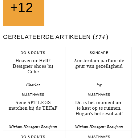
+12
GERELATEERDE ARTIKELEN (
374
)
DO & DON'TS
SKINCARE
Heaven or Hell?
Amsterdam parfum: de
Designer shoes bij
geur van gezelligheid
Cube
Charlot
Joy
MUSTHAVES
MUSTHAVES
Acne ART LEGS
Dit is het moment om
matchen bij de TEFAF
je kast op te ruimen.
Hogan’s het resultaat!
Miriam Hensgens-Beaujean
Miriam Hensgens-Beaujean
DO & DON'TS
MUSTHAVES