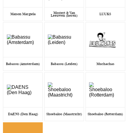
Mostert & Van
Maison Margiela
LUUKS
Leeuwen (heren)
Babassu (Amsterdam)
Babassu (Leiden)
Muchachas
DAENS (Den Haag)
Shoebaloo (Maastricht)
Shoebaloo (Rotterdam)