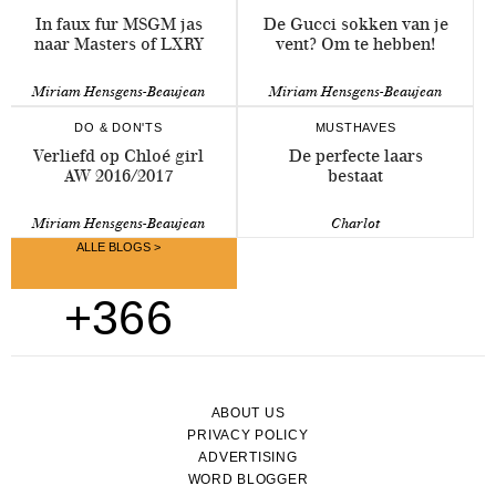
In faux fur MSGM jas
De Gucci sokken van je
naar Masters of LXRY
vent? Om te hebben!
Miriam Hensgens-Beaujean
Miriam Hensgens-Beaujean
DO & DON'TS
MUSTHAVES
Verliefd op Chloé girl
De perfecte laars
AW 2016/2017
bestaat
Miriam Hensgens-Beaujean
Charlot
ALLE BLOGS >
+366
ABOUT US
PRIVACY POLICY
ADVERTISING
WORD BLOGGER